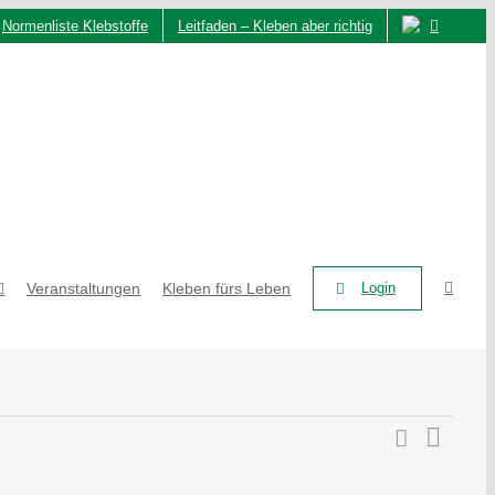
Normenliste Klebstoffe
Leitfaden – Kleben aber richtig
Veranstaltungen
Kleben fürs Leben
Login
Suche
Ver
Veran
Liste
Ans