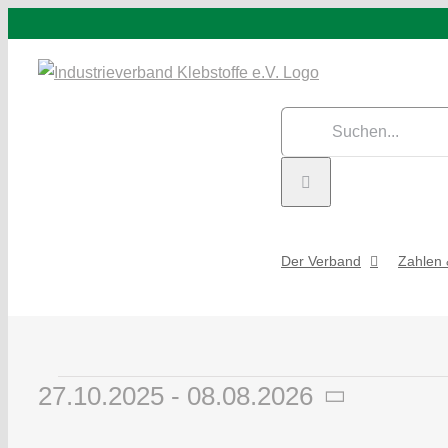
Zum
Inhalt
springen
Suche
nach:
Der Verband
Zahlen 
Veranstaltungen
27.10.2025
 - 
08.08.2026
Datum