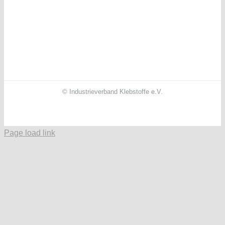
© Industrieverband Klebstoffe e.V.
Facebook
X
Instagram
YouTube
LinkedIn
Page load link