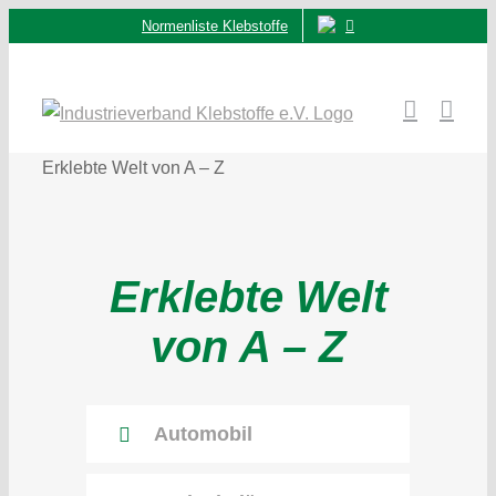
Zum
Normenliste Klebstoffe
Inhalt
springen
Erklebte Welt von A – Z
Erklebte Welt
von A – Z
Automobil