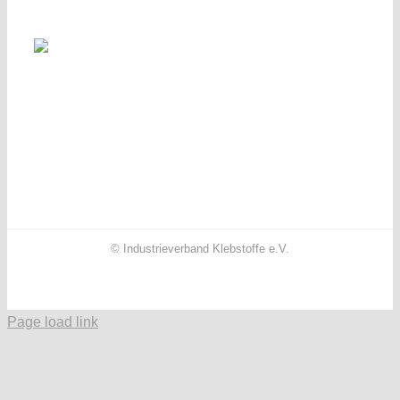
© Industrieverband Klebstoffe e.V.
Facebook
X
Instagram
YouTube
LinkedIn
Page load link