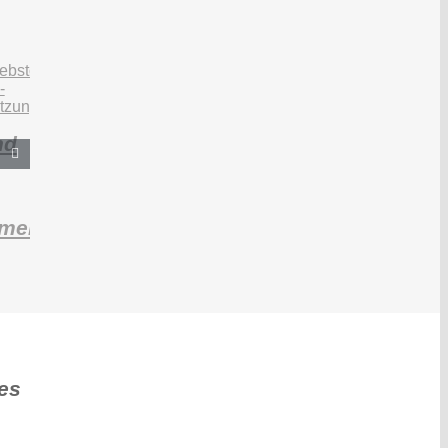
nd
mensetzungen
es