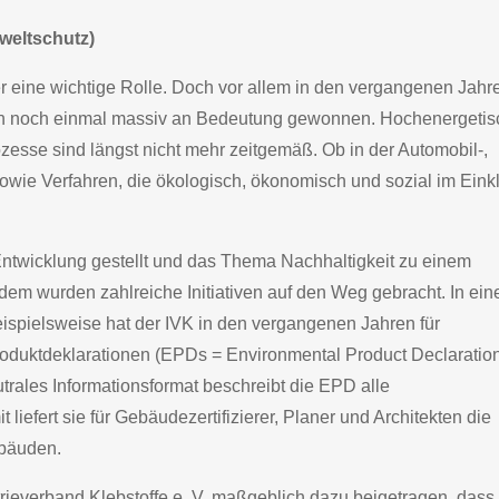
weltschutz)
eher eine wichtige Rolle. Doch vor allem in den vergangenen Jahr
sion noch einmal massiv an Bedeutung gewonnen. Hochenergeti
sse sind längst nicht mehr zeitgemäß. Ob in der Automobil-,
 sowie Verfahren, die ökologisch, ökonomisch und sozial im Eink
r Entwicklung gestellt und das Thema Nachhaltigkeit zu einem
dem wurden zahlreiche Initiativen auf den Weg gebracht. In ei
spielsweise hat der IVK in den vergangenen Jahren für
oduktdeklarationen (EPDs = Environmental Product Declaratio
utrales Informationsformat beschreibt die EPD alle
iefert sie für Gebäudezertifizierer, Planer und Architekten die
ebäuden.
ieverband Klebstoffe e. V. maßgeblich dazu beigetragen, dass 