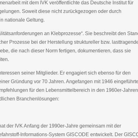
arbeit mit dem IVK veröffentlichte das Deutsche Institut für
elungen. Soweit diese nicht zurückgezogen oder durch
n nationale Geltung.
ualitätsanforderungen an Klebprozesse“. Sie beschreibt den Stan
er Prozesse bei der Herstellung struktureller bzw. lasttragend
iebe, die nach dieser Norm fertigen, dokumentieren, dass sie
ten.
 Interessen seiner Mitglieder. Er engagiert sich ebenso für den
seiner Gründung vor 70 Jahren. Angefangen mit 1946 eingeführt
fempfehlungen für den Lebensmittelbereich in den 1960er-Jahren
ndlichen Branchenlösungen:
at der IVK Anfang der 1990er-Jahre gemeinsam mit der
efahrstoff-Informations-System GISCODE entwickelt. Der GIS