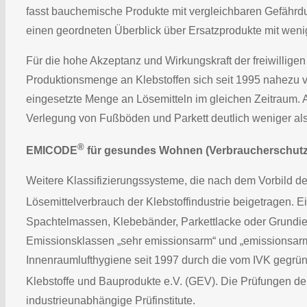
fasst bauchemische Produkte mit vergleichbaren Gefähr
einen geordneten Überblick über Ersatzprodukte mit weni
Für die hohe Akzeptanz und Wirkungskraft der freiwill
Produktionsmenge an Klebstoffen sich seit 1995 nahezu ver
eingesetzte Menge an Lösemitteln im gleichen Zeitraum. Aktu
Verlegung von Fußböden und Parkett deutlich weniger als
®
EMICODE
für gesundes Wohnen (Verbraucherschutz
Weitere Klassifizierungssysteme, die nach dem Vorbild 
Lösemittelverbrauch der Klebstoffindustrie beigetragen. 
Spachtelmassen, Klebebänder, Parkettlacke oder Grundieru
Emissionsklassen „sehr emissionsarm“ und „emissionsarm
Innenraumlufthygiene seit 1997 durch die vom IVK gegrün
Klebstoffe und Bauprodukte e.V. (GEV). Die Prüfungen 
industrieunabhängige Prüfinstitute.