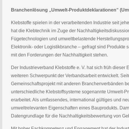
Branchenlösung „Umwelt-Produktdeklarationen“ (Um
Klebstoffe spielen in der verarbeitenden Industrie seit j
hat die Klebtechnik im Zuge der Nachhaltigkeitsdiskus
Fügetechnologien und umweltbelastende Herstellungsproze
Elektronik- oder Logistikbranche – gefragt sind Produkte
mit den Forderungen der Nachhaltigkeit stehen.
Der Industrieverband Klebstoffe e. V. hat sich früh diese
weiteren Schwerpunkt der Verbandsarbeit entwickelt. Seit
Gemeinschaftsprojekt mit anderen Branchenverbänden bei
unterschiedliche Klebstoffsysteme sogenannte Umwelt-Pr
erarbeitet. Als umfassendes, international gültiges und ne
umweltrelevanten Eigenschaften eines Bauprodukts. Damit l
Datengrundlage für die Nachhaltigkeitsbewertung von G
Mit hoher Fachkompetenz und Engagement hat der Industr