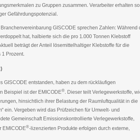
dungsmerkmalen zu Gruppen zusammen. Verarbeiter erhalten so
ger Gefährdungspotenzial.
igen Branchenvereinbarung GISCODE sprechen Zahlen: Während 
doppelt hat, halbierte sich die pro 1.000 Tonnen Klebstoff
ell beträgt der Anteil lösemittelhaltiger Klebstoffe für die
 1 Prozent.
)
des GISCODE entstanden, haben zu dem rückläufigen
®
Ein Beispiel ist der EMICODE
. Dieser teilt Verlegewerkstoffe, w
ngen, hinsichtlich ihrer Belastung der Raumluftqualität in die
“ ein. Vergeben wird das Prüfzeichen für Umwelt- und
dete Gemeinschaft Emissionskontrollierte Verlegewerkstoffe,
®
der EMICODE
-lizenzierten Produkte erfolgen durch externe,