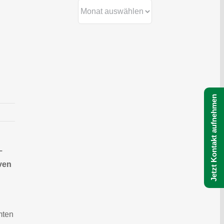
Archiv
Jetzt Kontakt aufnehmen
–
iven
mten