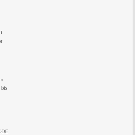
d
er
en
 bis
CODE