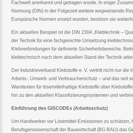
Fachwelt anerkannt und getragen wurde. In enger Zusammen
Normung (DIN) in der Folgezeit weitere wegweisende Reg
Europäische Normen ersetzt wurden, besitzen sie weiterhi
Ein aktuelles Beispiel ist die DIN 2304 „Klebtechnik – Q
der Technik für eine fachgerechte Umsetzung klebtechnisch
Klebverbindungen für definierte Sicherheitsbereiche. Betr
klebtechnisch nach dem aktuellen Stand der Technik arbei
Der Industrieverband Klebstoffe e. V. vertritt nicht nur die
Arbeits-, Umwelt- und Verbraucherschutz – und das seit 
Warntexten für lösemittelhaltige Klebstoffe über Klebstof
hin zu den aktuellen Klassifizierungssystemen und verbi
Einführung des GISCODEs (Arbeitsschutz)
Um Handwerker vor Lösemittel-Emissionen zu schützen, h
Berufsgenossenschaft der Bauwirtschaft (BG BAU) das G