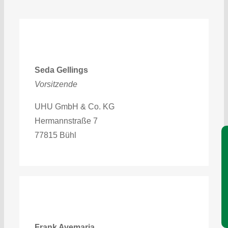
Seda Gellings
Vorsitzende
UHU GmbH & Co. KG
Hermannstraße 7
77815 Bühl
Je
Frank Avemaria