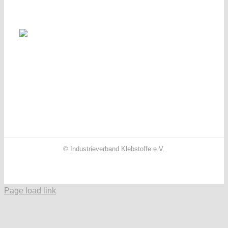
© Industrieverband Klebstoffe e.V.
Facebook
X
Instagram
YouTube
LinkedIn
Page load link