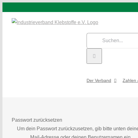
Zum
Inhalt
springen
Suche
nach:
Der Verband
Zahlen 
Passwort zurücksetzen
Um dein Passwort zurückzusetzen, gib bitte unten dein
Mail-Adresse oder deinen Benutzernamen ein.