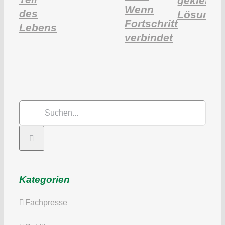
geklebte
Wenn
des
Lösunge
Fortschritt
Lebens
verbindet
Suche
nach:
Kategorien
Fachpresse