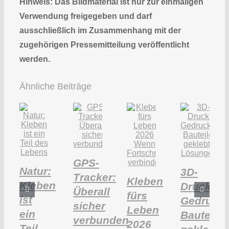
Hinweis: Das Bildmaterial ist nur zur einmaligen
Verwendung freigegeben und darf
ausschließlich im Zusammenhang mit der
zugehörigen Pressemitteilung veröffentlicht
werden.
Ähnliche Beiträge
GPS-
Natur:
3D-
Tracker:
Kleben
Kleben
Druck:
Überall
fürs
ist
Gedruckt
sicher
Leben
ein
Bauteile,
verbunden
2026
Teil