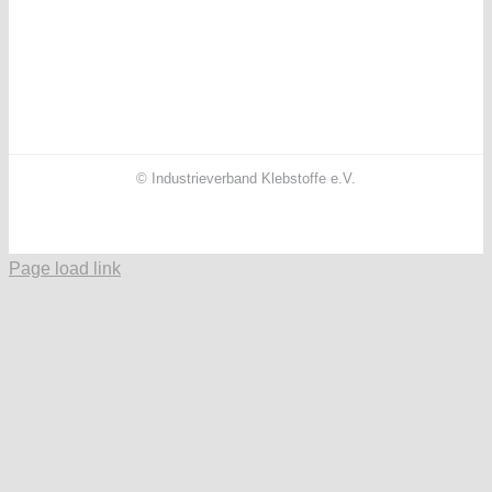
© Industrieverband Klebstoffe e.V.
Facebook
X
Instagram
YouTube
LinkedIn
Page load link