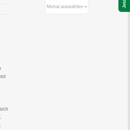
Archiv
e
tzt
sich
.
.