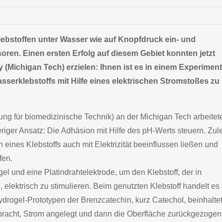
lebstoffen unter Wasser wie auf Knopfdruck ein- und
ren. Einen ersten Erfolg auf diesem Gebiet konnten jetzt
 (Michigan Tech) erzielen: Ihnen ist es in einem Experiment
asserklebstoffs mit Hilfe eines elektrischen Stromstoßes zu
ung für biomedizinische Technik) an der Michigan Tech arbeitet
heriger Ansatz: Die Adhäsion mit Hilfe des pH-Werts steuern. Zule
n eines Klebstoffs auch mit Elektrizität beeinflussen ließen und
fen.
el und eine Platindrahtelektrode, um den Klebstoff, der in
elektrisch zu stimulieren. Beim genutzten Klebstoff handelt es 
drogel-Prototypen der Brenzcatechin, kurz Catechol, beinhaltet
ebracht, Strom angelegt und dann die Oberfläche zurückgezogen