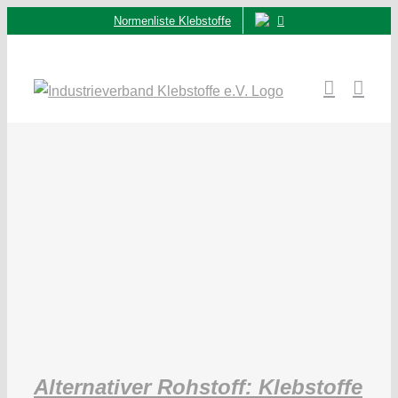
Zum
Normenliste Klebstoffe
Inhalt
springen
Alternativer Rohstoff: Klebstoffe