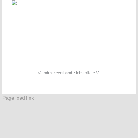
© Industrieverband Klebstoffe e.V.
Facebook
X
Instagram
YouTube
LinkedIn
Page load link