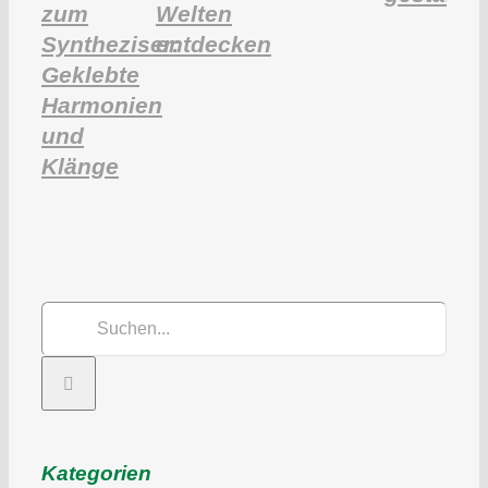
zum
Welten
Syntheziser:
entdecken
Geklebte
Harmonien
und
Klänge
Suche
nach:
Kategorien