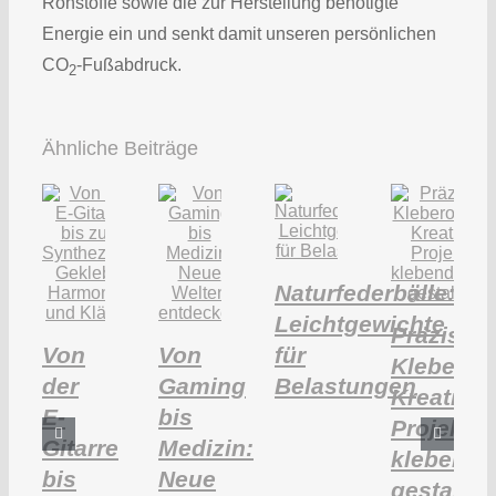
Rohstoffe sowie die zur Herstellung benötigte
Energie ein und senkt damit unseren persönlichen
CO
-Fußabdruck.
2
Ähnliche Beiträge
Naturfederbälle:
Leichtgewichte
Präziser
Von
Von
für
Kleberolls
der
Gaming
Belastungen
Kreative
E-
bis
Projekte
Gitarre
Medizin:
klebendle
bis
Neue
gestalten