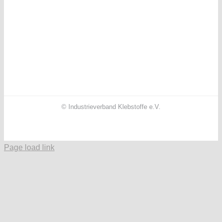
© Industrieverband Klebstoffe e.V.
Facebook
X
Instagram
YouTube
LinkedIn
Page load link