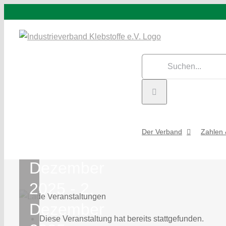
Zum
Inhalt
springen
Suche
nach:
Arbeitskreissitzungen
des IVK 2025
Der Verband
Zahlen 
1.
Dezember
2025
-
2.
Dezember
Diese Veranstaltung hat bereits stattgefunden.