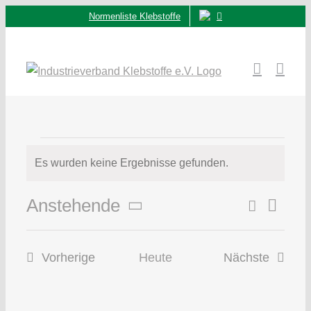
Zum
Normenliste Klebstoffe
Inhalt
springen
Veranstaltungen
Es wurden keine Ergebnisse gefunden.
Hinweis
Suche
Ver
Anstehende
Veran
Liste
Datum
Ans
wählen.
Such
Vorherige
Heute
Nächste
Nav
Veranstaltungen
Veranstalt
und