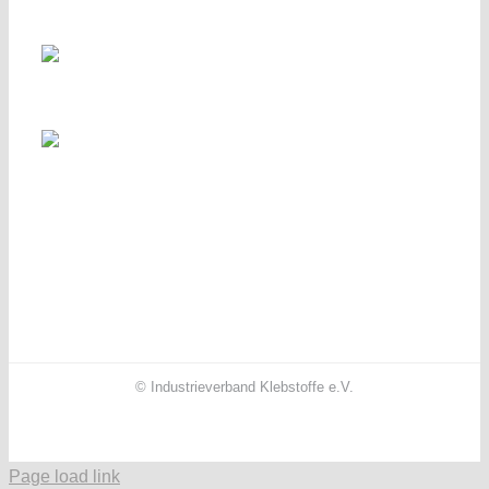
© Industrieverband Klebstoffe e.V.
Facebook
X
Instagram
YouTube
LinkedIn
Page load link