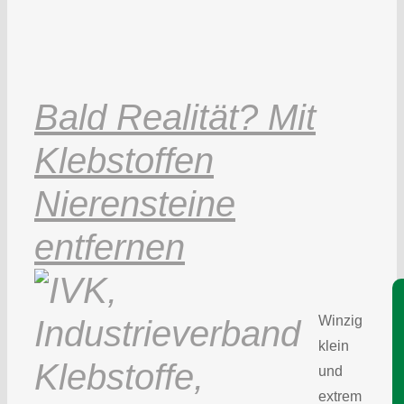
Bald Realität? Mit
Klebstoffen
Nierensteine
entfernen
Je
Winzig
klein
und
extrem