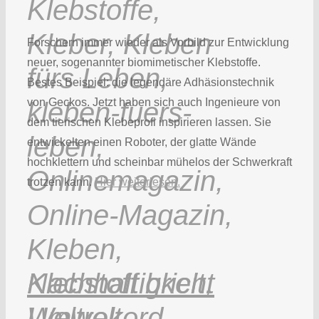
Forschern immer wieder als Vorbild zur Entwicklung
neuer, sogenannter biomimetischer Klebstoffe.
Bestes Beispiel: die legendäre Adhäsionstechnik
von Geckos. Jetzt haben sich auch Ingenieure von
dem tierischen Klebeprofi inspirieren lassen. Sie
entwickelten einen Roboter, der glatte Wände
hochklettern und scheinbar mühelos der Schwerkraft
trotzen kann.
Hier weiterlesen.
Klebstoff bricht
Weltrekord