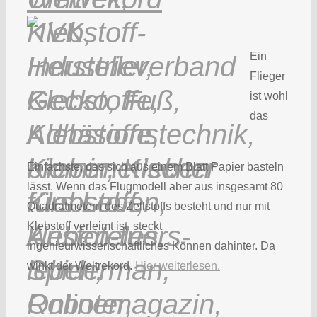
Ein
Flieger
ist wohl
das
Einfachste, das sich aus einem Blatt Papier basteln
lässt. Wenn das Flugmodell aber aus insgesamt 80
Quadratmetern des Zellstoffs besteht und nur mit
Klebstoff verleimt ist, steckt
ingenieurwissenschaftliches Können dahinter. Da
winkt der Weltrekord.
Hier weiterlesen.