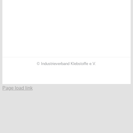
© Industrieverband Klebstoffe e.V.
Facebook
X
Instagram
YouTube
LinkedIn
Page load link