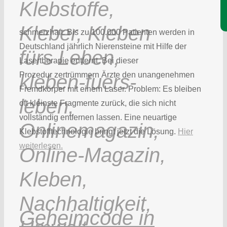
schmerzhaft: Bis zu 100.000 Patienten werden in
Deutschland jährlich Nierensteine mit Hilfe der
Lasertherapie entfernt. Bei dieser
Prozedur zertrümmern Ärzte den unangenehmen
Fremdkörper mit einem Laser. Problem: Es bleiben
oft kleinste Fragmente zurück, die sich nicht
vollständig entfernen lassen. Eine neuartige
Klebstofftechnologie bringt jetzt die Lösung.
Hier
weiterlesen.
Geheimcode in