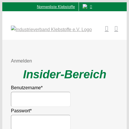
Zum
Normenliste Klebstoffe
Inhalt
springen
Anmelden
Insider-Bereich
Benutzername
*
Passwort
*