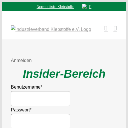
Zum
Normenliste Klebstoffe
Inhalt
springen
Anmelden
Insider-Bereich
Benutzername
*
Passwort
*