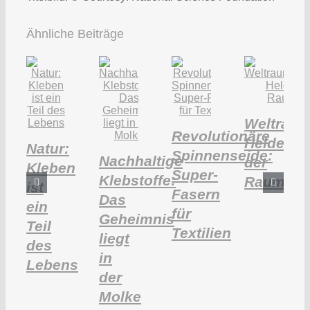
Ähnliche Beiträge
Weltraum
Revolutionäre
Helden
Natur:
Spinnenseide:
Nachhaltige
der
Kleben
Super-
Klebstoffe:
Raumfahr
ist
Fasern
Das
ein
für
Geheimnis
Teil
Textilien
liegt
des
in
Lebens
der
Molke