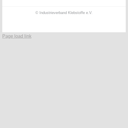
© Industrieverband Klebstoffe e.V.
Facebook
X
Instagram
YouTube
LinkedIn
Page load link