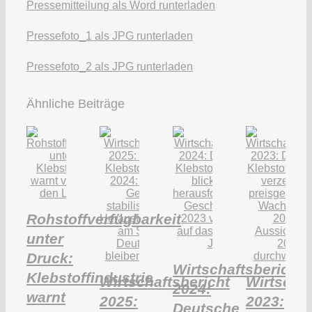
Pressemitteilung als Word runterladen
Pressefoto_1 als JPG runterladen
Pressefoto_2 als JPG runterladen
Ähnliche Beiträge
Rohstoffverfügbarkeit
unter
Druck:
Wirtschaftsbericht
Klebstoffindustrie
Wirtschaftsbericht
Wirtschaf
2024:
warnt
2025:
2023:
Deutsche