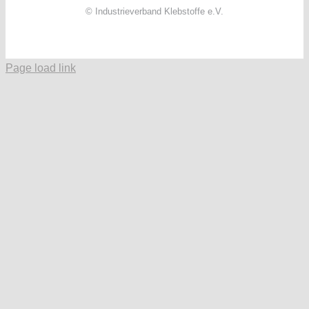
© Industrieverband Klebstoffe e.V.
Facebook
X
Instagram
YouTube
LinkedIn
Page load link