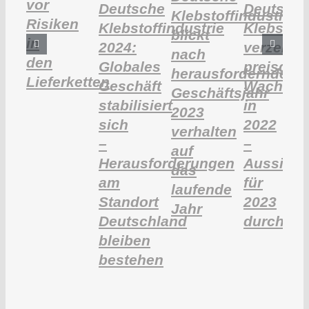
vor
Deutsche
Deutsch
Klebstoffindustrie
Risiken
Klebstoffindustrie
Klebstoff
blickt
in
2024:
verzeich
nach
den
Globales
preisget
herausforderndem
Lieferketten
Geschäft
Wachstu
Geschäftsjahr
stabilisiert
in
2023
sich
2022
verhalten
–
–
auf
Herausforderungen
Aussicht
das
am
für
laufende
Standort
2023
Jahr
Deutschland
durchwa
bleiben
bestehen