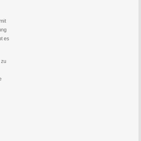
mit
ung
bt es
 zu
e