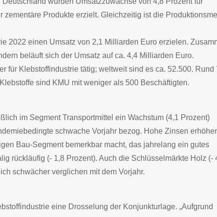
 In Deutschland wurden Umsatzzuwächse von 4,8 Prozent für
ür zementäre Produkte erzielt. Gleichzeitig ist die Produktionsm
strie 2022 einen Umsatz von 2,1 Milliarden Euro erzielen. Zusa
ern beläuft sich der Umsatz auf ca. 4,4 Milliarden Euro.
 für Klebstoffindustrie tätig; weltweit sind es ca. 52.500. Rund
Klebstoffe sind KMU mit weniger als 500 Beschäftigten.
eßlich im Segment Transportmittel ein Wachstum (4,1 Prozent)
pandemiebedingte schwache Vorjahr bezog. Hohe Zinsen erhöhe
tigen Bau-Segment bemerkbar macht, das jahrelang ein gutes
g rückläufig (- 1,8 Prozent). Auch die Schlüsselmärkte Holz (- 
tlich schwächer verglichen mit dem Vorjahr.
ebstoffindustrie eine Drosselung der Konjunkturlage. „Aufgrund