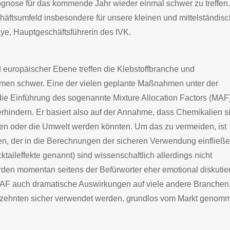
Prognose für das kommende Jahr wieder einmal schwer zu treffen
ftsumfeld insbesondere für unsere kleinen und mittelständis
ye, Hauptgeschäftsführerin des IVK.
 europäischer Ebene treffen die Klebstoffbranche und
hmen schwer. Eine der vielen geplante Maßnahmen unter der
 die Einführung des sogenannte Mixture Allocation Factors (MAF)
rhindern. Er basiert also auf der Annahme, dass Chemikalien s
hen oder die Umwelt werden könnten. Um das zu vermeiden, ist
ren, der in die Berechnungen der sicheren Verwendung einfließ
aileffekte genannt) sind wissenschaftlich allerdings nicht
den momentan seitens der Befürworter eher emotional diskutier
 MAF auch dramatische Auswirkungen auf viele andere Branchen
ahrzehnten sicher verwendet werden, grundlos vom Markt genom