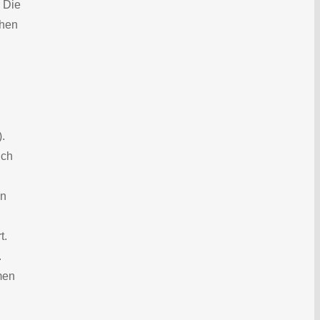
. Die
chen
.
ich
en
t.
.
men