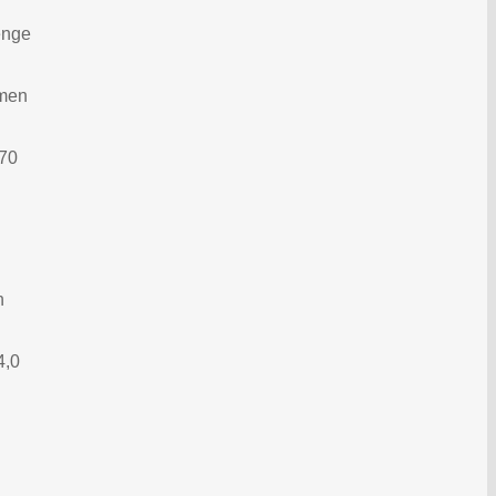
enge
mmen
 70
n
4,0