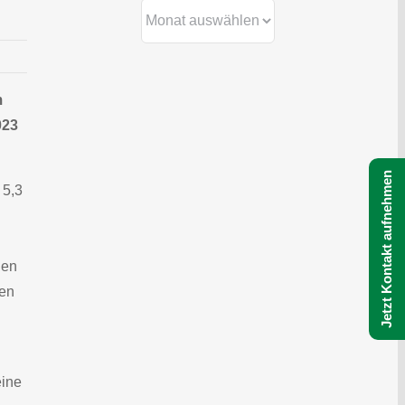
Archiv
m
023
Jetzt Kontakt aufnehmen
 5,3
gen
ten
eine