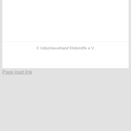
© Industrieverband Klebstoffe e.V.
Facebook
X
Instagram
YouTube
LinkedIn
Page load link