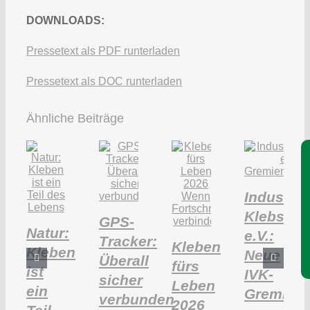
DOWNLOADS:
Pressetext als PDF runterladen
Pressetext als DOC runterladen
Ähnliche Beiträge
Je
Industri
Klebstoff
GPS-
Natur:
e.V.:
Tracker:
Kleben
Kleben
Neue
Überall
fürs
ist
IVK-
sicher
Leben
ein
Gremien
verbunden
2026