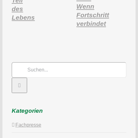
Teil
Wenn
des
Fortschritt
Lebens
verbindet
Suche
nach:
Kategorien
Fachpresse