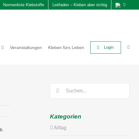
Normenliste Klebstoffe
Leitfaden – Kleben aber richtig
Veranstaltungen
Kleben fürs Leben
Login
Suche
nach:
Kategorien
Alltag
e.