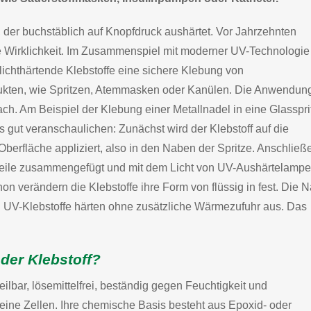
, der buchstäblich auf Knopfdruck aushärtet. Vor Jahrzehnten
e Wirklichkeit. Im Zusammenspiel mit moderner UV-Technologie
lichthärtende Klebstoffe eine sichere Klebung von
kten, wie Spritzen, Atemmasken oder Kanülen. Die Anwendung
ach. Am Beispiel der Klebung einer Metallnadel in eine Glasspri
es gut veranschaulichen: Zunächst wird der Klebstoff auf die
berfläche appliziert, also in den Naben der Spritze. Anschließ
eile zusammengefügt und mit dem Licht von UV-Aushärtelamp
hon verändern die Klebstoffe ihre Form von flüssig in fest. Die 
ch: UV-Klebstoffe härten ohne zusätzliche Wärmezufuhr aus. Das
nder Klebstoff?
teilbar, lösemittelfrei, beständig gegen Feuchtigkeit und
keine Zellen. Ihre chemische Basis besteht aus Epoxid- oder