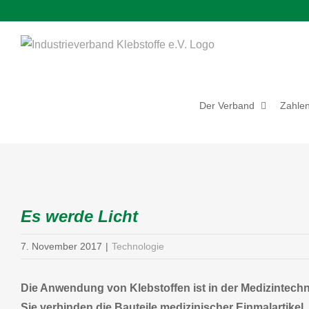
Zum
Inhalt
springen
Der Verband
Zahlen
Zeige
grösseres
Es werde Licht
Bild
7. November 2017
|
Technologie
Die Anwendung von Klebstoffen ist in der Medizintechni
Sie verbinden die Bauteile medizinischer Einmalartikel