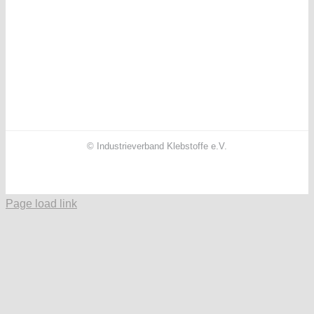
© Industrieverband Klebstoffe e.V.
Facebook
X
Instagram
YouTube
LinkedIn
Page load link