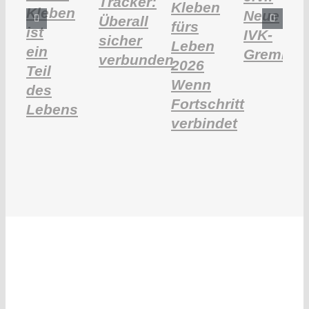
Tracker:
Kleben
Kleben
Neue
Überall
fürs
ist
IVK-
sicher
Leben
ein
Gremien
verbunden
2026
Teil
Wenn
des
Fortschritt
Lebens
verbindet