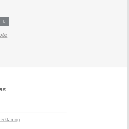
bte
es
erklärung