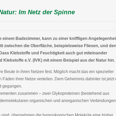
Natur: Im Netz der Spinne
 einem Badezimmer, kann zu einer kniffligen Angelegenhei
itt zwischen die Oberfläche, beispielsweise Fliesen, und de
. Dass Klebstoffe und Feuchtigkeit auch gut miteinander
lebstoffe e.V. (IVK) mit einem Beispiel aus der Natur hin.
re Beute in ihren Netzen fest. Möglich macht das ein spezieller
n Fäden ihrer Netze verteilen. Dem Geheimnis dahinter ist jetzt 
nd gegangen.
i Elementen zusammen – zwei Glykoproteinen (bestehend aus
dermolekularen organischen und anorganischen Verbindungen
h sind, übernehmen die hygroskopischen Moleküle eine bisher