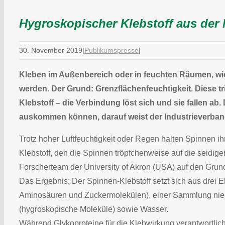
Hygroskopischer Klebstoff aus der 
30. November 2019
|
Publikumspresse
|
Kleben im Außenbereich oder in feuchten Räumen, wie
werden. Der Grund: Grenzflächenfeuchtigkeit. Diese tr
Klebstoff – die Verbindung löst sich und sie fallen ab
auskommen können, darauf weist der Industrieverband K
Trotz hoher Luftfeuchtigkeit oder Regen halten Spinnen ih
Klebstoff, den die Spinnen tröpfchenweise auf die seidige
Forscherteam der University of Akron (USA) auf den Gru
Das Ergebnis: Der Spinnen-Klebstoff setzt sich aus dre
Aminosäuren und Zuckermolekülen), einer Sammlung nie
(hygroskopische Moleküle) sowie Wasser.
Während Glykoproteine für die Klebwirkung verantwortlic