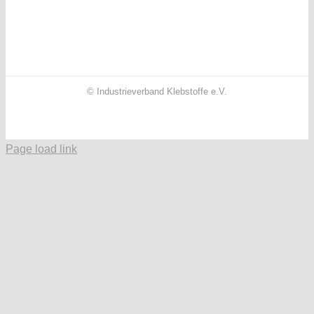
© Industrieverband Klebstoffe e.V.
Facebook
X
Instagram
YouTube
LinkedIn
Page load link