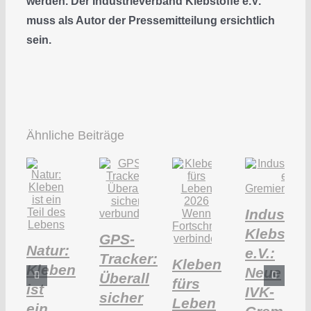
werden. Der Industrieverband Klebstoffe e.V.
muss als Autor der Pressemitteilung ersichtlich
sein.
Ähnliche Beiträge
Industri
Klebstoff
GPS-
Natur:
e.V.:
Tracker:
Kleben
Kleben
Neue
Überall
fürs
ist
IVK-
sicher
Leben
ein