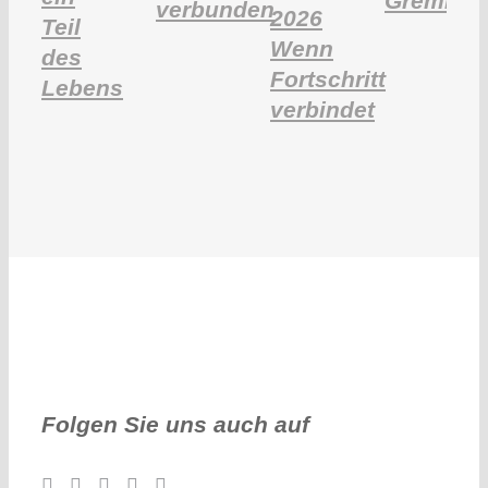
Gremien
verbunden
2026
Teil
Wenn
des
Fortschritt
Lebens
verbindet
Folgen Sie uns auch auf