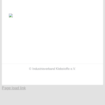
© Industrieverband Klebstoffe e.V.
Facebook
X
Instagram
YouTube
LinkedIn
Page load link