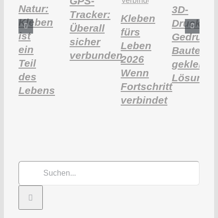
GPS-
Natur:
3D-
Tracker:
Kleben
Kleben
Druck:
Überall
fürs
ist
Gedruckt
sicher
Leben
ein
Bauteile,
verbunden
2026
Teil
geklebte
Wenn
des
Lösunge
Fortschritt
Lebens
verbindet
Suche
nach: