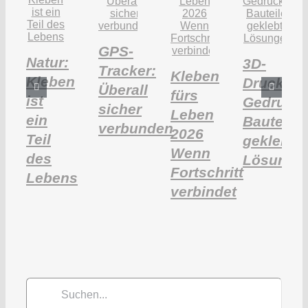
GPS-
Natur:
3D-
Tracker:
Kleben
Kleben
Druck:
Überall
fürs
ist
Gedruckt
sicher
Leben
ein
Bauteile,
verbunden
2026
Teil
geklebte
Wenn
des
Lösunge
Fortschritt
Lebens
verbindet
Suche
nach: