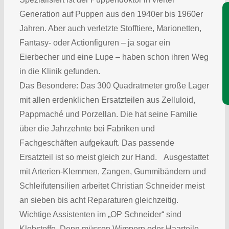
Je
Generation auf Puppen aus den 1940er bis 1960er
Jahren. Aber auch verletzte Stofftiere, Marionetten,
Fantasy- oder Actionfiguren – ja sogar ein
Eierbecher und eine Lupe – haben schon ihren Weg
in die Klinik gefunden.
Das Besondere: Das 300 Quadratmeter große Lager
mit allen erdenklichen Ersatzteilen aus Zelluloid,
Pappmaché und Porzellan. Die hat seine Familie
über die Jahrzehnte bei Fabriken und
Fachgeschäften aufgekauft. Das passende
Ersatzteil ist so meist gleich zur Hand. Ausgestattet
mit Arterien-Klemmen, Zangen, Gummibändern und
Schleifutensilien arbeitet Christian Schneider meist
an sieben bis acht Reparaturen gleichzeitig.
Wichtige Assistenten im „OP Schneider“ sind
Klebstoffe. Denn müssen Wimpern oder Haarteile