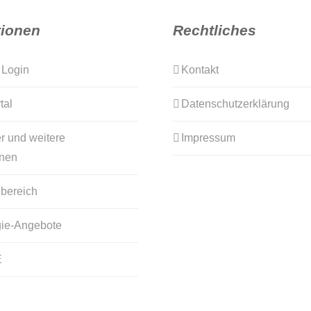
tionen
Rechtliches
 Login
Kontakt
tal
Datenschutzerklärung
r und weitere
Impressum
onen
bereich
ie-Angebote
E