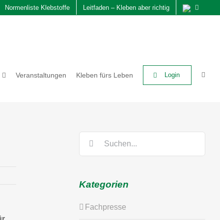
Normenliste Klebstoffe
Leitfaden – Kleben aber richtig
Veranstaltungen
Kleben fürs Leben
Login
Suche
nach:
Kategorien
Fachpresse
ür