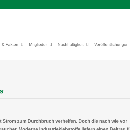
 & Fakten
Mitglieder
Nachhaltigkeit
Veröffentlichungen
os
it Strom zum Durchbruch verhelfen. Doch die nach wie vor
aucher. Moderne Industrieklebstoffe liefern einen Beitrag f