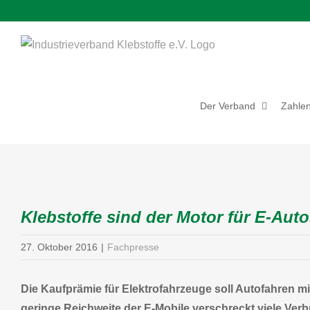
Zum
Inhalt
springen
Der Verband
Zahlen
Zeige
grösseres
Klebstoffe sind der Motor für E-Aut
Bild
27. Oktober 2016
|
Fachpresse
Die Kaufprämie für Elektrofahrzeuge soll Autofahren m
geringe Reichweite der E-Mobile verschreckt viele Verbr