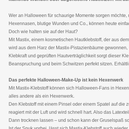
Wer an Halloween für schaurige Momente sorgen möchte, m
Hexennasen, blutige Wunden und Co., können heute einfac
Doch wie halten sie auf der Haut?
Mit Mastix, einem kosmetischen Hautklebstoff, der aus de
wird aus dem Harz der Mastix-Pistazienbäume gewonnen, is
Klebkraft und geprüften Hautverträglichkeit sorgt dieser Kle
Beanspruchung und beim Schwitzen perfekt sitzen. Erhältlic
Das perfekte Halloween-Make-Up ist kein Hexenwerk
Mit Mastix-Klebstoff können sich Halloween-Fans in Hex
alles andere als ein Hexenwerk.
Den Klebstoff mit einem Pinsel oder einem Spatel auf die z
reagiert mit der Luft und wird schnell hart. Also das Latexte
Dann trocknen lassen – und schon kann der Gruselspaß so 
Ist der Spuk vorbei, lässt sich Mastix-Klebstoff auch wieder