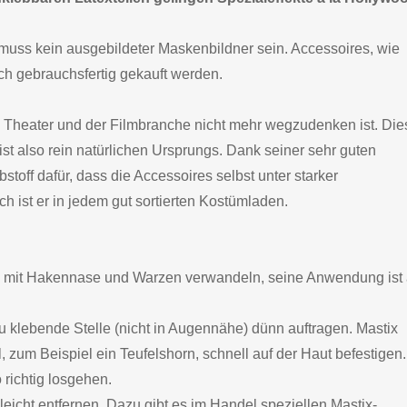
uss kein ausgebildeter Maskenbildner sein. Accessoires, wie
h gebrauchsfertig gekauft werden.
m Theater und der Filmbranche nicht mehr wegzudenken ist. Die
t also rein natürlichen Ursprungs. Dank seiner sehr guten
bstoff dafür, dass die Accessoires selbst unter starker
h ist er in jedem gut sortierten Kostümladen.
en mit Hakennase und Warzen verwandeln, seine Anwendung ist
u klebende Stelle (nicht in Augennähe) dünn auftragen. Mastix
il, zum Beispiel ein Teufelshorn, schnell auf der Haut befestigen.
richtig losgehen.
 leicht entfernen. Dazu gibt es im Handel speziellen Mastix-