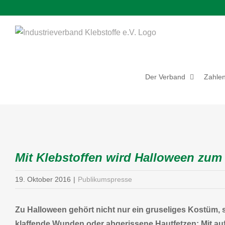
Zum
Inhalt
springen
Der Verband
Zahlen
Zeige
grösseres
Mit Klebstoffen wird Halloween zum
Bild
19. Oktober 2016
|
Publikumspresse
Zu Halloween gehört nicht nur ein gruseliges Kostüm,
klaffende Wunden oder abgerissene Hautfetzen: Mit aufk