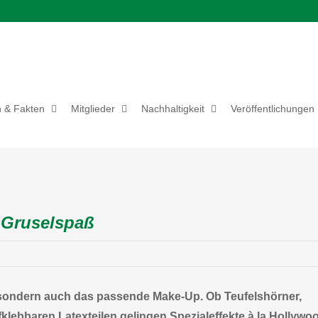
 & Fakten
Mitglieder
Nachhaltigkeit
Veröffentlichungen
 Gruselspaß
 sondern auch das passende Make-Up. Ob Teufelshörner,
lebbaren Latexteilen gelingen Spezialeffekte à la Hollywo