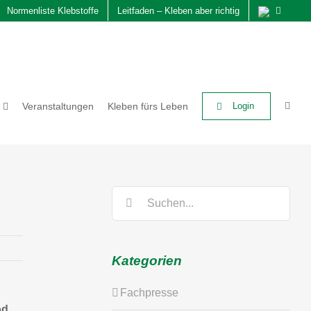
Normenliste Klebstoffe
Leitfaden – Kleben aber richtig
Veranstaltungen
Kleben fürs Leben
Login
Suche
nach:
Kategorien
Fachpresse
od.