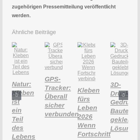
zugehörigen Pressemitteilung veröffentlicht
werden.
Ähnliche Beiträge
GPS-
Natur:
3D-
Tracker:
Kleben
Kleben
Druck:
Überall
fürs
ist
Gedruckt
sicher
Leben
ein
Bauteile,
verbunden
2026
Teil
geklebte
Wenn
des
Lösunge
Fortschritt
Lebens