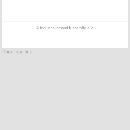
© Industrieverband Klebstoffe e.V.
Facebook
X
Instagram
YouTube
LinkedIn
Page load link