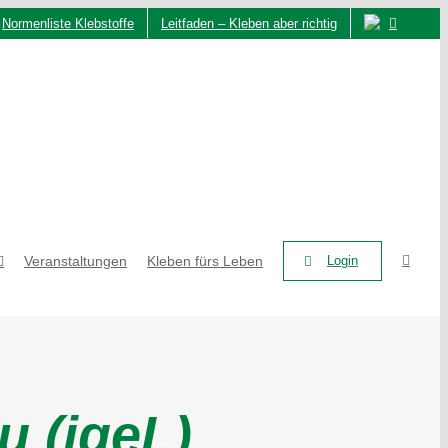
Normenliste Klebstoffe
Leitfaden – Kleben aber richtig
Veranstaltungen
Kleben fürs Leben
Login
u (igeL)