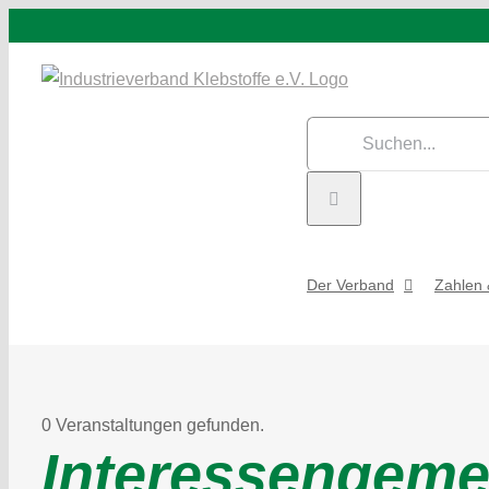
Zum
Inhalt
springen
Suche
nach:
Der Verband
Zahlen 
0 Veranstaltungen gefunden.
Interessengemei