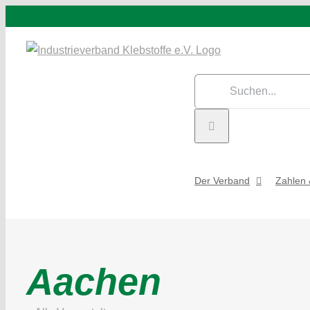
Zum
Inhalt
springen
Suche
nach:
Der Verband
Zahlen 
Aachen