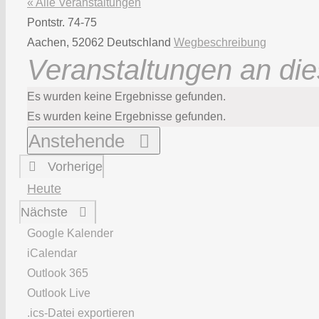
« Alle Veranstaltungen
Adresse
Pontstr. 74-75
Aachen
,
52062
Deutschland
Wegbeschreibung
Veranstaltungen an die
Hinweis
Es wurden keine Ergebnisse gefunden.
Hinweis
Es wurden keine Ergebnisse gefunden.
Datum
Anstehende
wählen.
Vorherige
Veranstaltungen
Heute
Veranstaltungen
Nächste
Google Kalender
iCalendar
Outlook 365
Outlook Live
.ics-Datei exportieren