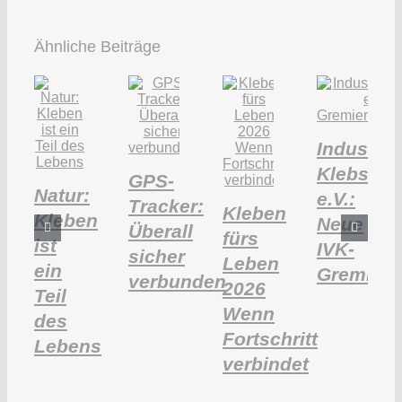
Ähnliche Beiträge
Industri
Klebstoff
GPS-
Natur:
e.V.:
Tracker:
Kleben
Kleben
Neue
Überall
fürs
ist
IVK-
sicher
Leben
ein
Gremien
verbunden
2026
Teil
Wenn
des
Fortschritt
Lebens
verbindet