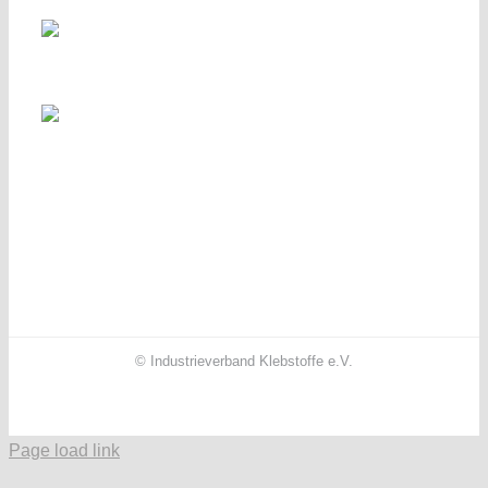
© Industrieverband Klebstoffe e.V.
Facebook
X
Instagram
YouTube
LinkedIn
Page load link