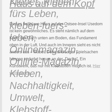
Haus auf dem Kopf
Dieses hellblaue Haus auf der Ostsee-Insel Usedom
ist kein gewöhnliches. Es steht nämlich auf dem
Kopf: das Dach unten am Boden, das Fundament
oben in der Luft. Und auch im Inneren sieht es nicht
anders aus – Möbel, Deko und sogar Spielsachen
hängen verkehrt herum an der „Decke“. Ein
Kunstwerk, das nur mit Klebstoffen möglich ist.
Hier
weiterlesen.