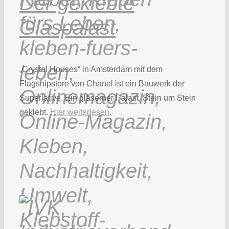
Der geklebte
Glaspalast
„Crystal Houses“ in Amsterdam mit dem
Flagshipstore von Chanel ist ein Bauwerk der
Superlative. Ein gläserner Palast, Stein um Stein
geklebt.
Hier weiterlesen.