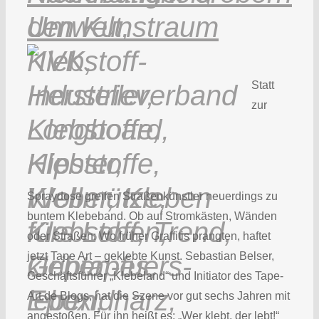
den Kunstraum
Statt
zur
Spraydose greifen Straßenkünstler neuerdings zu
buntem Klebeband. Ob auf Stromkästen, Wänden
oder Straßen: Wo früher Graffitis prangten, haftet
jetzt Tape Art – geklebte Kunst. Sebastian Belser,
Geschäftsführer „Klebeland“ und Initiator des Tape-
Art.de Blogs, hat die Szene vor gut sechs Jahren mit
angestoßen. Für ihn heißt es: „Wer klebt, der lebt!“