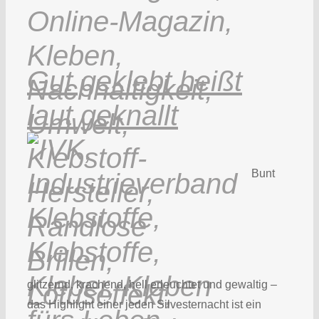
Gut geklebt heißt
laut geknallt
Bunt
glitzernd, krachend, hell erleuchtet und gewaltig –
das Highlight einer jeden Silvesternacht ist ein