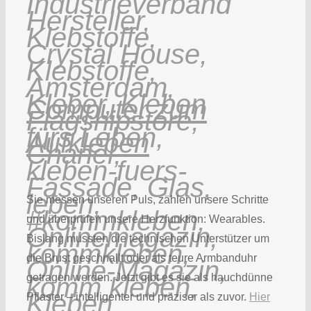
Computer zum
Aufkleben
Sie messen unseren Puls, zählen unsere Schritte
und überprüfen unsere Herzfunktion: Wearables.
Bislang mussten die technischen Unterstützer um
die Brust geschnallt oder als teure Armbanduhr
getragen werden. Jetzt gibt es sie als hauchdünne
Pflaster – intelligenter und präziser als zuvor.
Hier