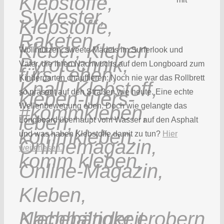
Wollmützen, sweete Mädels im Surferlook und
Väter, die ihren Nachwuchs auf dem Longboard zum
Kindergarten chauffieren: Noch nie war das Rollbrett
so präsent auf den Straßen wie heute. Eine echte
Wellenbewegung eben. Doch wie gelangte das
Longboard überhaupt vom Wasser auf den Asphalt
und was haben Klebstoffe damit zu tun?
Hier
weiterlesen.
Klebebänder erobern