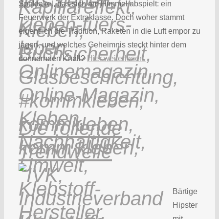
Spektakel, das sich am Himmel abspielt: ein
Feuerwerk der Extraklasse. Doch woher stammt
eigentlich die Tradition, Raketen in die Luft empor zu
jagen, und welches Geheimnis steckt hinter dem
donnernden Knall?
Hier weiterlesen.
Die rollende
Trendwelle
Bärtige
Hipster
mit