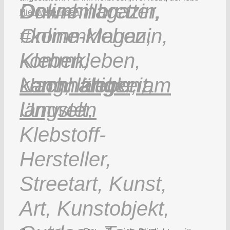
Hier weiterlesen.
Lang, länger, am
längsten