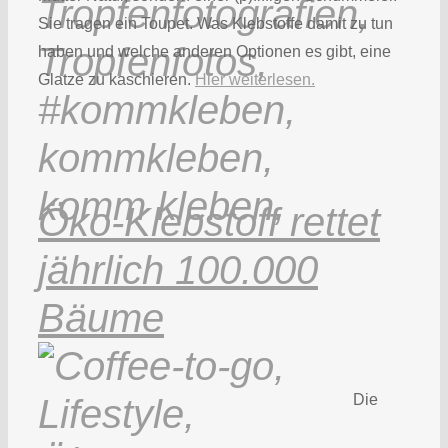
Sie tragen ein Toupet. Was Klebstoffe damit zu tun
haben und welche anderen Optionen es gibt, eine
Glatze zu kaschieren.
Hier weiterlesen.
Öko-Klebstoff rettet
jährlich 100.000
Bäume
Die