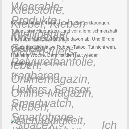
Körperschmuck. Tattoos sind Liebeserklärungen.
Tattoos sind Hingucker – und vor allem: schmerzhaft
und dauerhaft. Das hält viele davon ab. Und für die
gibt es das alternative Rubbel-Tattoo. Tut nicht weh.
Hält eine Woche. Dann ist die Haut wieder
makellos.
Hier weiterlesen.
Ich